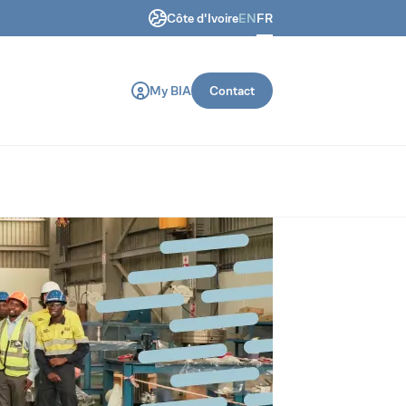
Côte d'Ivoire
EN
FR
 génie civil et de construction.
My BIA
Contact