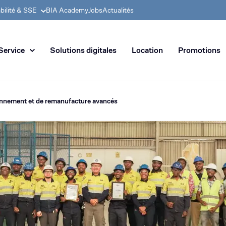
bilité & SSE
BIA Academy
Jobs
Actualités
 en distribution de machines de
Service
Solutions digitales
Location
Promotions
onnement et de remanufacture avancés