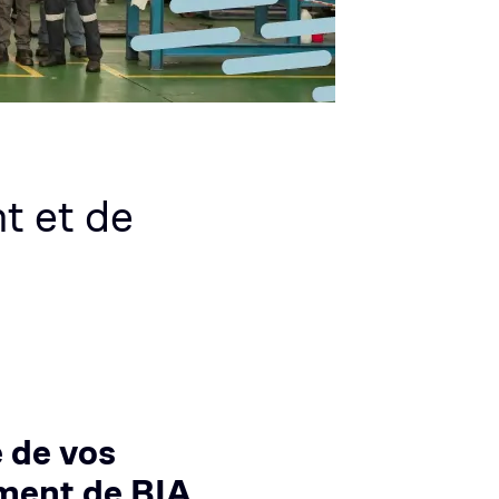
t et de
é de vos
ment de BIA.