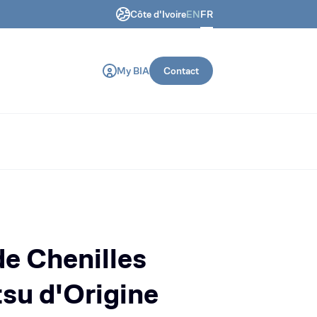
Côte d'Ivoire
EN
FR
 génie civil et de construction.
My BIA
Contact
de Chenilles
su d'Origine