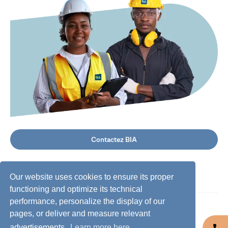
Contactez BIA
Our website uses cookies to ensure its proper
functioning and optimize its technical
performance, personalize the display of our
©
2026
BIA Group, Tous droits réservés.
pages, or deliver and measure relevant
advertisements.
Learn more here