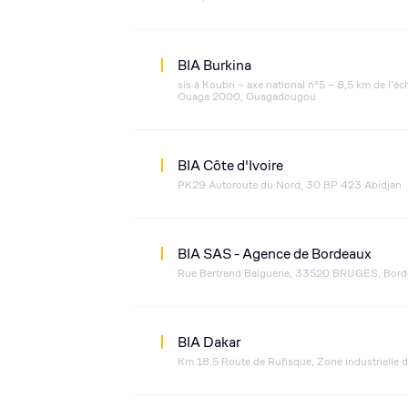
BIA Burkina
sis à Koubri – axe national n°5 – 8,5 km de l’é
Ouaga 2000, Ouagadougou
BIA Côte d'Ivoire
PK29 Autoroute du Nord, 30 BP 423 Abidjan
BIA SAS - Agence de Bordeaux
Rue Bertrand Balguerie, 33520 BRUGES, Bord
BIA Dakar
Km 18.5 Route de Rufisque, Zone industrielle 