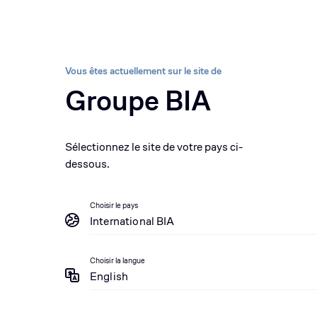
Secteurs
Marques
À propos
Durabilité &
Groupe BIA, pionnier
Équipement
Pièces
Vous êtes actuellement sur le site de
Groupe BIA
Service
Services center
Sélectionnez le site de votre pays ci-
dessous.
Choisir le pays
International BIA
Choisir la langue
English