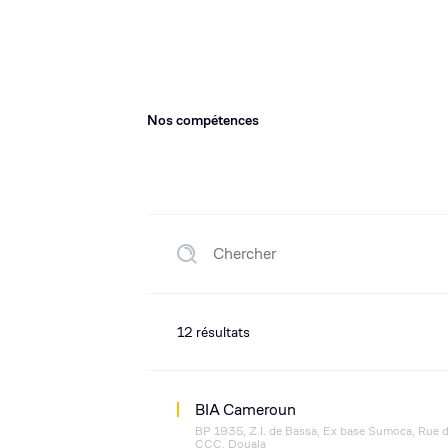
Nos compétences
12
résultats
BIA Cameroun
BP 1935, Z.I. de Bassa, Ex base Sumoca, Rue 
CCC, Douala