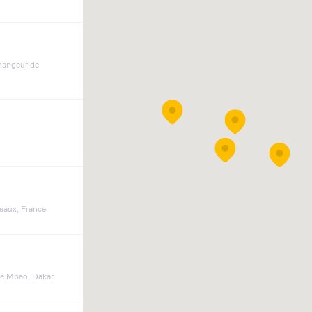
changeur de
eaux, France
de Mbao, Dakar