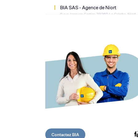
BIA SAS - Agence de Niort
9 rue Jacques Cartier, 79260 La Crèche, Niort,
BIA Zambia
Natwange Road, Parklands, Kitwe
BIA SAS - Agence de Rennes
60, rue de la Rigourdière, 35510 CESSON-SE
France
BIA Service Center Fleurus
Avenue de Spirou 3 6220 Fleurus
BIA SAS - Agence de Caen
Contactez BIA
32p Rue de l’Europe – ZAC de Lazarro, 14460