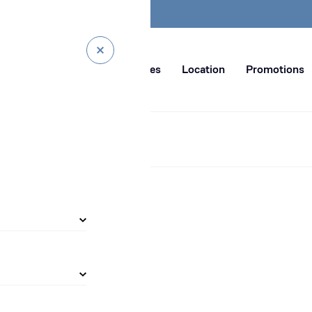
 SSE
BIA Academy
Jobs
Actualités
 en distribution de machines de
Service
Solutions digitales
Location
Promotions