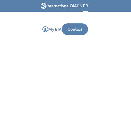
International BIA
EN
FR
 génie civil et de construction.
My BIA
Contact