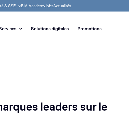
ité & SSE
BIA Academy
Jobs
Actualités
 en distribution de machines de
Services
Solutions digitales
Promotions
marques leaders sur le