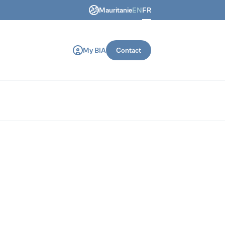
Mauritanie
EN
FR
 génie civil et de construction.
My BIA
Contact