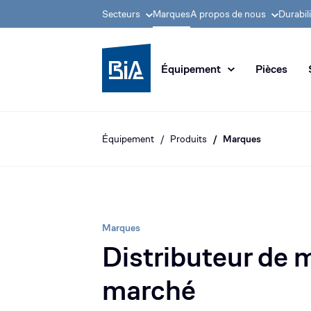
Secteurs
Marques
A propos de nous
Durabil
Groupe BIA, pionnier
Équipement
Pièces
Équipement
Produits
Marques
Marques
Distributeur de 
marché