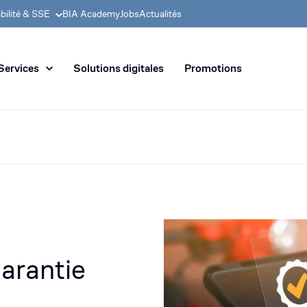
bilité & SSE
BIA Academy
Jobs
Actualités
 en distribution de machines de
Services
Solutions digitales
Promotions
arantie