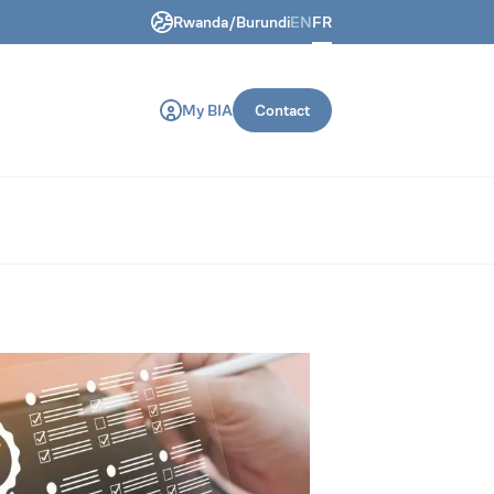
Rwanda/Burundi
EN
FR
 génie civil et de construction.
My BIA
Contact