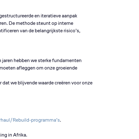
estructureerde en iteratieve aanpak
eren. De methode steunt op interne
ificeren van de belangrijkste risico’s,
en jaren hebben we sterke fundamenten
og moeten afleggen om onze groeiende
r dat we blijvende waarde creëren voor onze
rhaul/Rebuild-programma’s
.
ng in Afrika.