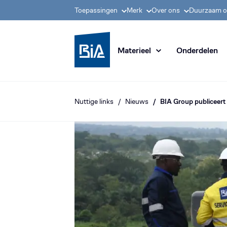
Toepassingen
Merk
Over ons
Duurzaam 
BIA Group, pionier i
Materieel
Onderdelen
Nuttige links
Nieuws
BIA Group publiceer