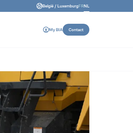
België / Luxemburg
FR
NL
oor infrastructuur en constructi
My BIA
Contact