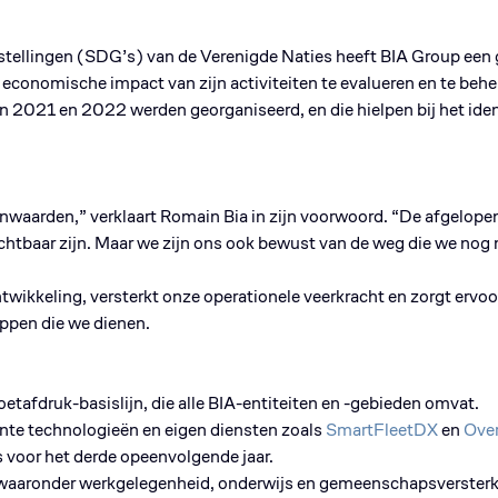
tellingen (SDG’s) van de Verenigde Naties heeft BIA Group een g
conomische impact van zijn activiteiten te evalueren en te beh
n 2021 en 2022 werden georganiseerd, en die hielpen bij het ident
nwaarden,” verklaart Romain Bia in zijn voorwoord. “De afgelop
 zichtbaar zijn. Maar we zijn ons ook bewust van de weg die we n
ikkeling, versterkt onze operationele veerkracht en zorgt ervoo
ppen die we dienen.
etafdruk-basislijn, die alle BIA-entiteiten en -gebieden omvat.
ënte technologieën en eigen diensten zoals
SmartFleetDX
en
Ove
s voor het derde opeenvolgende jaar.
n, waaronder werkgelegenheid, onderwijs en gemeenschapsversterki