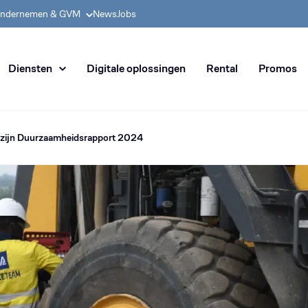
ondernemen & GVM
News
Jobs
n de distributie van machines v
Diensten
Digitale oplossingen
Rental
Promos
t zijn Duurzaamheidsrapport 2024