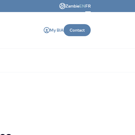
Zambie
EN
FR
 génie civil et de construction.
My BIA
Contact