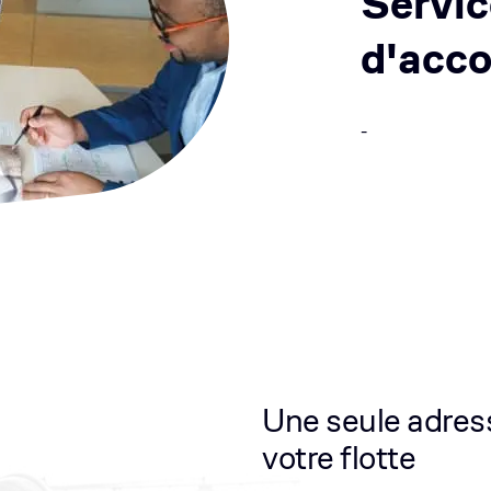
Servic
d'acc
-
Une seule adress
votre flotte