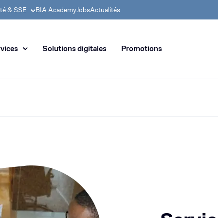
ité & SSE
BIA Academy
Jobs
Actualités
 en distribution de machines de
vices
Solutions digitales
Promotions