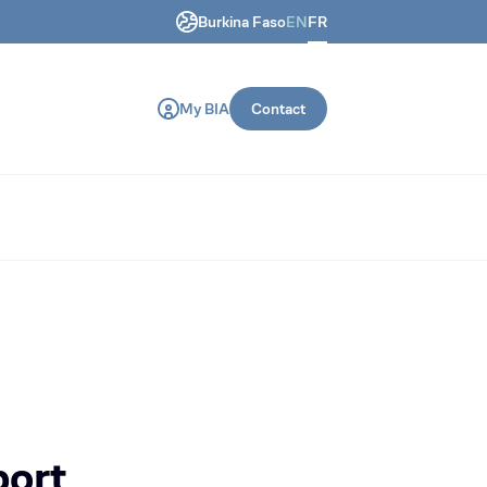
Burkina Faso
EN
FR
 génie civil et de construction.
My BIA
Contact
port