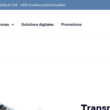
bilité & SSE
BIA Academy
Jobs
Actualités
 en distribution de machines de
vices
Solutions digitales
Promotions
Trans