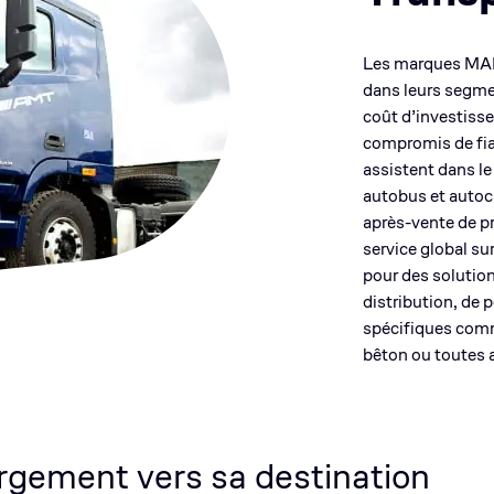
Les marques MAN 
dans leurs segmen
coût d’investiss
compromis de fiab
assistent dans le
autobus et autoca
après-vente de p
service global su
pour des solution
distribution, de 
spécifiques comm
bêton ou toutes a
rgement vers sa destination