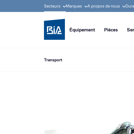
Secteurs
Marques
A propos de nous
Dura
Groupe BIA, pionnier
Équipement
Pièces
Ser
Transport