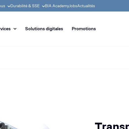
ous
Durabilité & SSE
BIA Academy
Jobs
Actualités
 en distribution de machines de
vices
Solutions digitales
Promotions
Trans