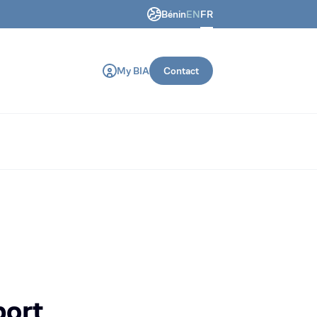
Bénin
EN
FR
 génie civil et de construction.
My BIA
Contact
port