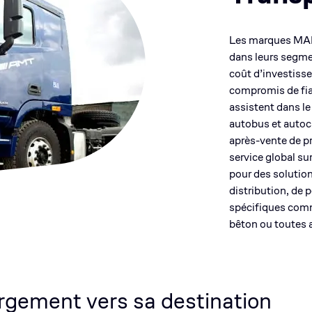
Les marques MAN 
dans leurs segmen
coût d’investiss
compromis de fiab
assistent dans le
autobus et autoca
après-vente de p
service global su
pour des solution
distribution, de 
spécifiques comm
bêton ou toutes a
rgement vers sa destination