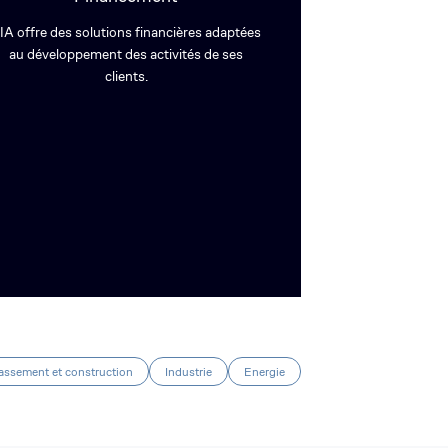
IA offre des solutions financières adaptées
au développement des activités de ses
clients.
assement et construction
Industrie
Energie