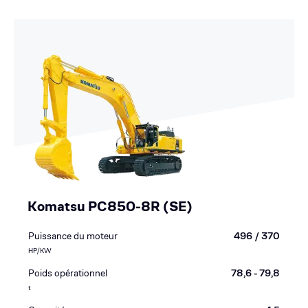
Komatsu PC850-8R (SE)
Puissance du moteur
496 / 370
HP/KW
Poids opérationnel
78,6 - 79,8
t