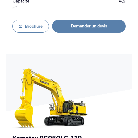
Capacité
4,5
m³
Demander un devis
Brochure