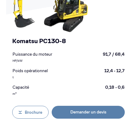
Komatsu PC130-8
Puissance du moteur
91,7 / 68,4
HP/kW
Poids opérationnel
12,4 - 12,7
t
Capacité
0,18 - 0,6
m³
Demander un devis
Brochure