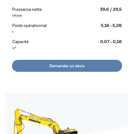
Puissance nette
39,6 / 29,5
HP/kW
Poids opérationnel
5,16 - 5,28
t
Capacité
0,07 - 0,18
m³
Demander un devis