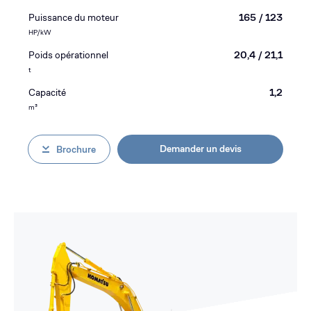
Puissance du moteur
165 / 123
HP/kW
Poids opérationnel
20,4 / 21,1
t
Capacité
1,2
m³
Demander un devis
Brochure