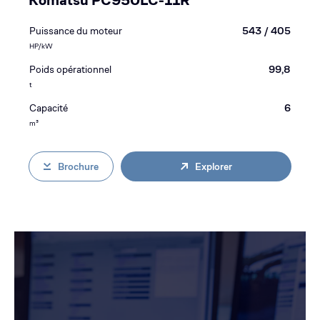
Komatsu PC950LC-11R
Puissance du moteur
543 / 405
HP/kW
Poids opérationnel
99,8
t
Capacité
6
m³
Brochure
Explorer