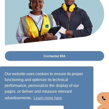
Contactez BIA
Our website uses cookies to ensure its proper
functioning and optimize its technical
performance, personalize the display of our
©
2026
BIA Group, Tous droits réservés.
pages, or deliver and measure relevant
advertisements.
Learn more here
Code de conduite
Protection des données personnelles