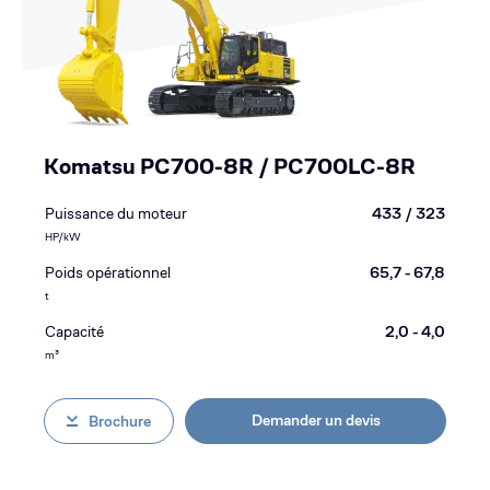
Komatsu PC700-8R / PC700LC-8R
Puissance du moteur
433 / 323
HP/kW
Poids opérationnel
65,7 - 67,8
t
Capacité
2,0 - 4,0
m³
Demander un devis
Brochure