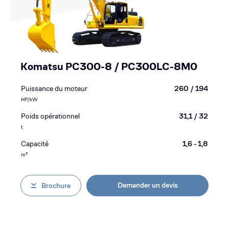
Komatsu PC300-8 / PC300LC-8M0
Puissance du moteur
260 / 194
HP/kW
Poids opérationnel
31,1 / 32
t
Capacité
1,6 - 1,8
m³
Demander un devis
Brochure