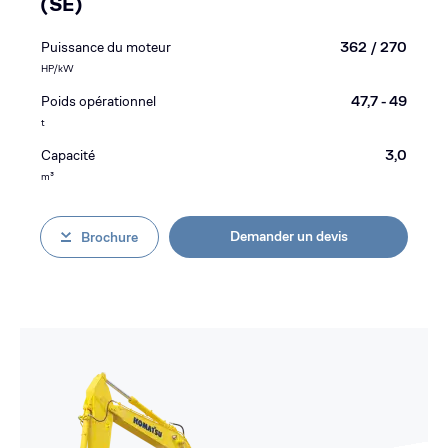
(SE)
Puissance du moteur
362 / 270
HP/kW
Poids opérationnel
47,7 - 49
t
Capacité
3,0
m³
Demander un devis
Brochure