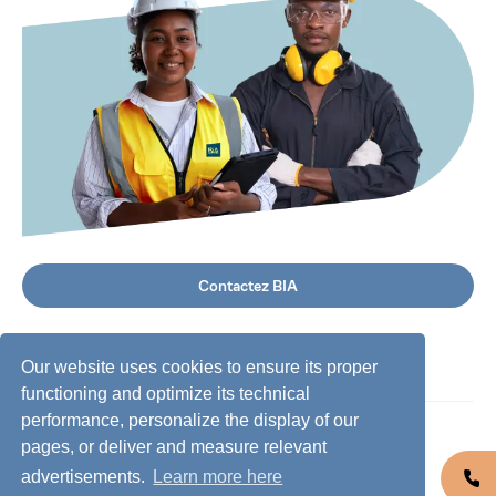
Contactez BIA
Our website uses cookies to ensure its proper
functioning and optimize its technical
performance, personalize the display of our
©
2026
BIA Group, Tous droits réservés.
pages, or deliver and measure relevant
advertisements.
Learn more here